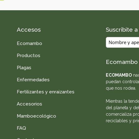
Accesos
Suscribite 
Ecomambo
Productos
Ecomambo
Plagas
ECOMAMBO
nac
Enfermedades
puedan controla
que nos rodea.
Fertilizantes y enraizantes
Mientras la tend
Accesorios
del planeta y de
comercializa pro
Mamboecológico
reciclables y pr
FAQ