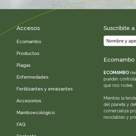
Accesos
Suscribite 
Ecomambo
Productos
Ecomambo
Plagas
ECOMAMBO
nac
Enfermedades
puedan controla
que nos rodea.
Fertilizantes y enraizantes
Mientras la tend
Accesorios
del planeta y de
comercializa pro
Mamboecológico
reciclables y pr
FAQ