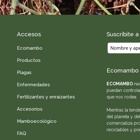
Accesos
Suscribite 
Ecomambo
Productos
Ecomambo
Plagas
ECOMAMBO
nac
Enfermedades
puedan controla
Fertilizantes y enraizantes
que nos rodea.
Accesorios
Mientras la tend
del planeta y de
Mamboecológico
comercializa pro
reciclables y pr
FAQ