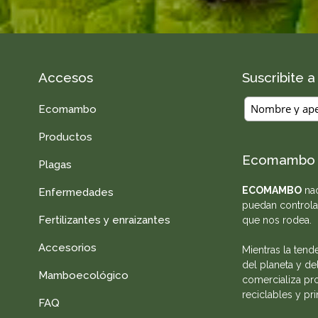
Accesos
Suscribite 
Ecomambo
Productos
Ecomambo
Plagas
ECOMAMBO
nac
Enfermedades
puedan controla
Fertilizantes y enraizantes
que nos rodea.
Accesorios
Mientras la tend
del planeta y de
Mamboecológico
comercializa pro
reciclables y pr
FAQ